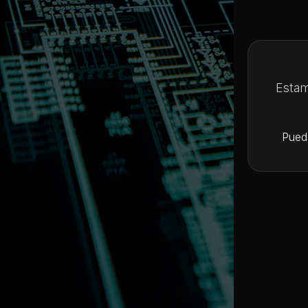
Estam
Pued